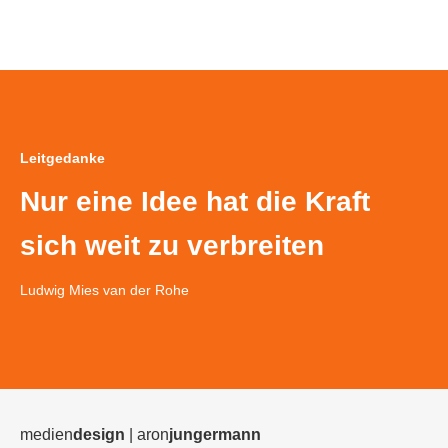
Leitgedanke
Nur eine Idee hat die Kraft
sich weit zu verbreiten
Ludwig Mies van der Rohe
medien
design
| aron
jungermann